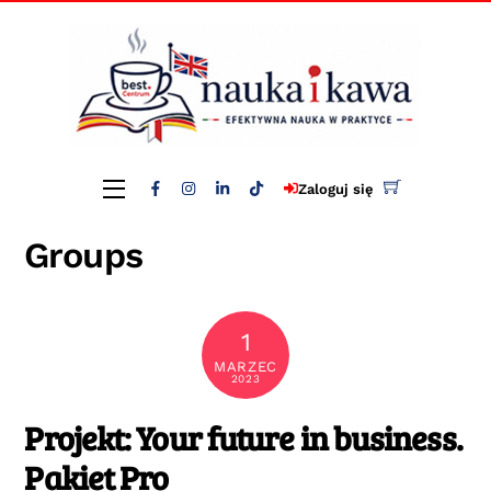
Skip
to
content
Menu
Zaloguj się
Groups
1
MARZEC
2023
Projekt: Your future in business.
Pakiet Pro